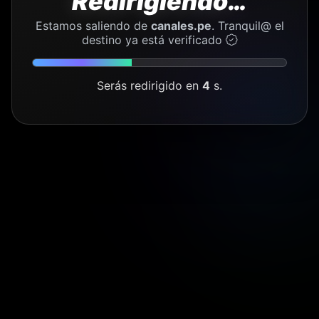
Redirigiendo…
Estamos saliendo de
canales.pe
. Tranquil@ el
↗
destino ya está verificado
Serás redirigido en
4
s.
🚀